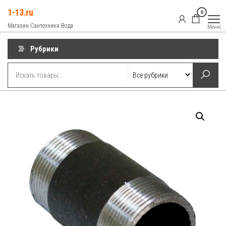
Перейти
1-13.ru
0
к
Магазин Сантехники Вода
Меню
содержимому
Рубрики