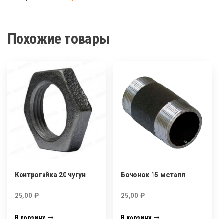
металл
Похожие товары
Контрогайка 20 чугун
Бочонок 15 металл
25,00
₽
25,00
₽
В корзину
В корзину