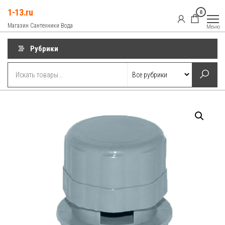
Перейти
1-13.ru
0
к
Магазин Сантехники Вода
Меню
содержимому
Рубрики