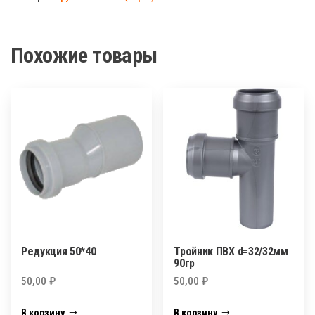
вент
ПВХ
d=50
Похожие товары
Редукция 50*40
Тройник ПВХ d=32/32мм
90гр
50,00
₽
50,00
₽
В корзину
В корзину