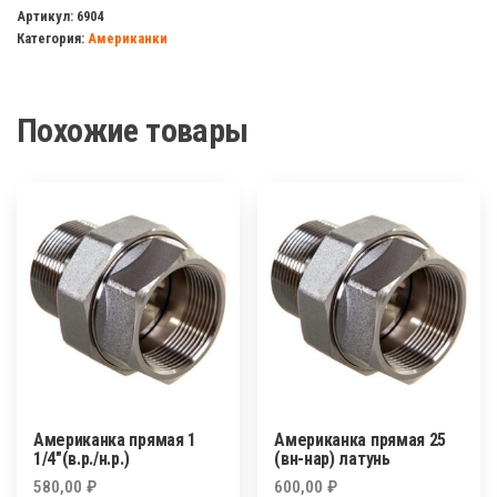
прямая
Артикул:
6904
Категория:
Американки
20
(нар/
нар.)
Похожие товары
Американка прямая 1
Американка прямая 25
1/4″(в.р./н.р.)
(вн-нар) латунь
580,00
₽
600,00
₽