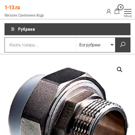
Перейти
1-13.ru
0
к
Магазин Сантехники Вода
Меню
содержимому
Рубрики