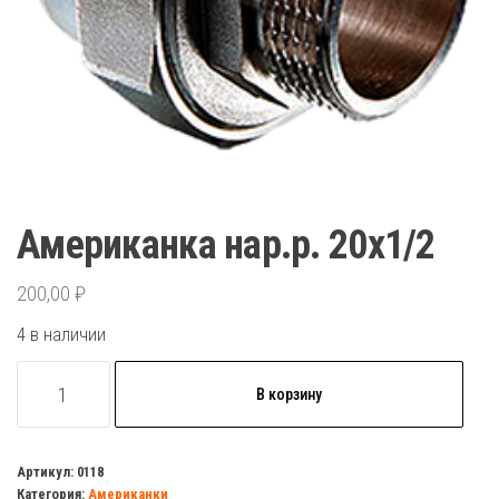
Американка нар.р. 20х1/2
200,00
₽
4 в наличии
Количество
В корзину
товара
Американка
нар.р.
Артикул:
0118
Категория:
Американки