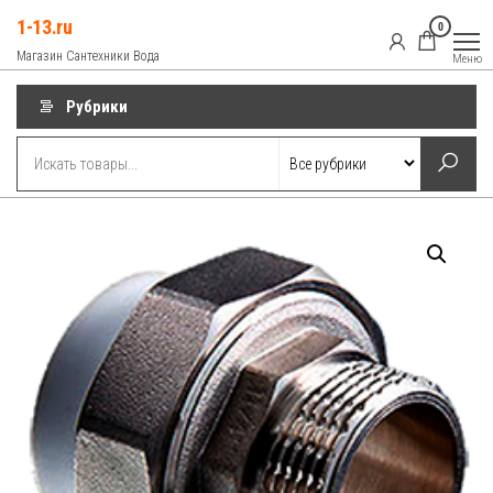
Перейти
1-13.ru
0
к
Магазин Сантехники Вода
Меню
содержимому
Рубрики