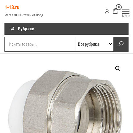
Перейти
1-13.ru
0
к
Магазин Сантехники Вода
Меню
содержимому
Рубрики