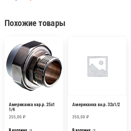
50х1.1/2
Похожие товары
Американка нар.р. 25х1
Американка вн.р. 32х1/2
1/4
255,00
₽
350,00
₽
В корзину
В корзину