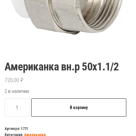
Американка вн.р 50х1.1/2
720,00
₽
2 в наличии
Количество
В корзину
товара
Американка
вн.р
Артикул:
1771
Категория:
Американки