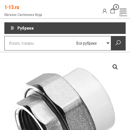
Перейти
1-13.ru
0
к
Магазин Сантехники Вода
Меню
содержимому
Рубрики