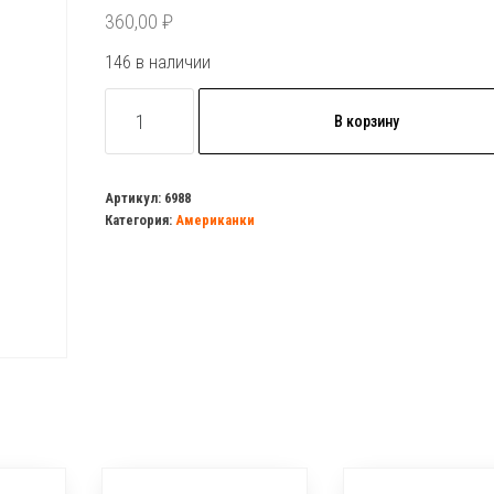
360,00
₽
146 в наличии
Количество
В корзину
товара
Американка
вн.р.
Артикул:
6988
Категория:
Американки
32х1"
нержавейка
(усиленная)