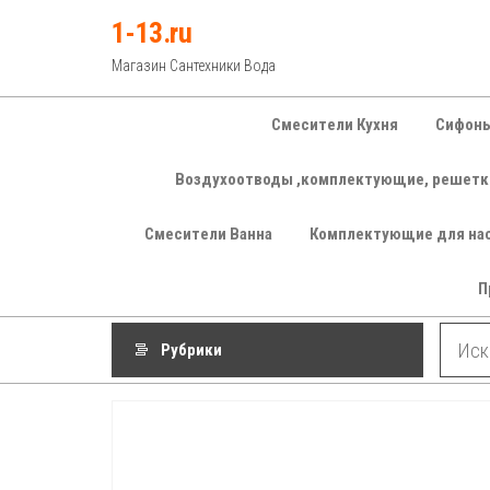
Перейти
1-13.ru
к
Магазин Сантехники Вода
содержимому
Смесители Кухня
Сифоны
Воздухоотводы ,комплектующие, решетк
Смесители Ванна
Комплектующие для на
П
Рубрики