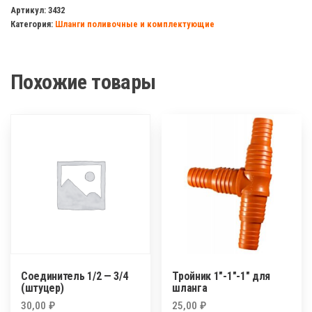
под
Артикул:
3432
Категория:
Шланги поливочные и комплектующие
аква-
стоп
1"
Похожие товары
-
3/4
в/
р
Соединитель 1/2 — 3/4
Тройник 1″-1″-1″ для
(штуцер)
шланга
30,00
₽
25,00
₽