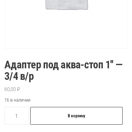
Адаптер под аква-стоп 1″ —
3/4 в/р
60,00
₽
16 в наличии
Количество
В корзину
товара
Адаптер