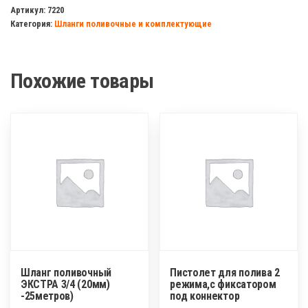
под
Артикул:
7220
Категория:
Шланги поливочные и комплектующие
аква-
стоп
1/2
Похожие товары
вн/
резьба
латунь
Шланг поливочный
Пистолет для полива 2
ЭКСТРА 3/4 (20мм)
режима,с фиксатором
-25метров)
под коннектор