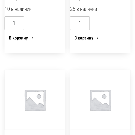
10 в наличии
25 в наличии
Количество
Количество
товара
товара
Адаптер
Адаптер
В корзину
В корзину
под
под
аква-
аква-
стоп
стоп
3/4
3/4
вн/
с
резьба
нар.
латунь
рез