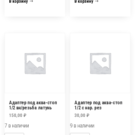
Адаптер
Адаптер
В корзину
В корзину
под
под
аква-
аква-
стоп
стоп
1"
1/2"-
-
3/4"
3/4
в/
в/
р
р
Адаптер под аква-стоп
Адаптер под аква-стоп
1/2 вн/резьба латунь
1/2 с нар. рез
150,00
₽
30,00
₽
7 в наличии
9 в наличии