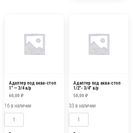
двухсторонний
двухсторонний
с
запорным
краном
Адаптер под аква-стоп
Адаптер под аква-стоп
1″ — 3/4 в/р
1/2″- 3/4″ в/р
60,00
₽
50,00
₽
16 в наличии
33 в наличии
Количество
Количество
товара
товара