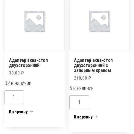
р
с
нар.
рез
Адаптер аква-стоп
Адаптер аква-стоп
двухсторонний
двухсторонний с
запорным краном
30,00
₽
210,00
₽
32 в наличии
5 в наличии
Количество
Количество
товара
товара
Адаптер
В корзину
Адаптер
В корзину
аква-
аква-
стоп
стоп