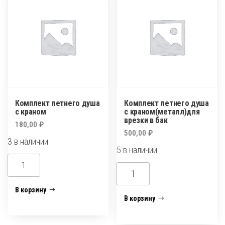
1
бар
(оранжевая)
PLAMIX/CRAB
Комплект летнего душа
Комплект летнего душа
с краном
с краном(металл)для
врезки в бак
180,00
₽
500,00
₽
3 в наличии
5 в наличии
Количество
Количество
товара
товара
Комплект
В корзину
Комплект
В корзину
летнего
летнего
душа
душа