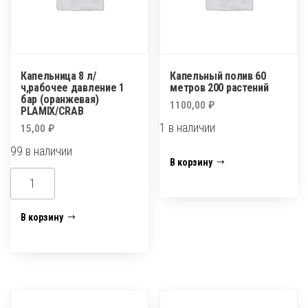
HELPER
Капельница 8 л/
Капельный полив 60
ч,рабочее давление 1
метров 200 растений
бар (оранжевая)
1100,00
₽
PLAMIX/CRAB
1 в наличии
15,00
₽
99 в наличии
Количество
В корзину
товара
Количество
Капельный
товара
полив
Капельница
В корзину
60
8
метров
л/
200
ч,рабочее
растений
давление