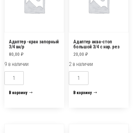
Адаптер -кран запорный
Адаптер аква-стоп
3/4 вн/р
большой 3/4 с нар. рез
80,00
₽
20,00
₽
9 в наличии
2 в наличии
Количество
Количество
товара
товара
Адаптер
Адаптер
В корзину
В корзину
-кран
аква-
запорный
стоп
3/4
большой
вн/
3/4