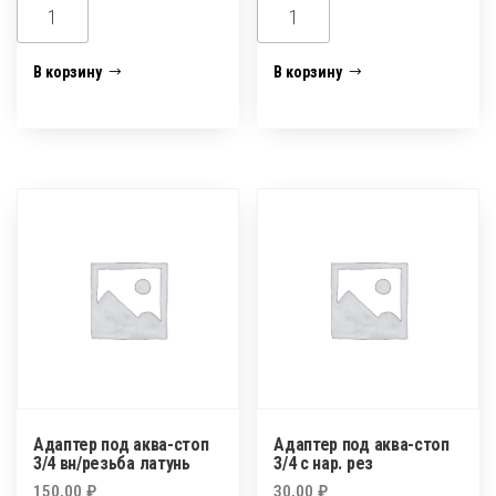
Количество
Количество
товара
товара
Адаптер
Адаптер
В корзину
В корзину
под
под
аква-
аква-
стоп
стоп
1/2
1/2
вн/
с
резьба
нар.
латунь
рез
Адаптер под аква-стоп
Адаптер под аква-стоп
3/4 вн/резьба латунь
3/4 с нар. рез
150,00
₽
30,00
₽