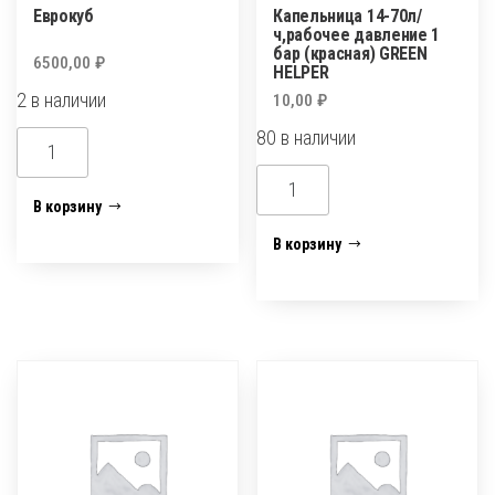
Еврокуб
Капельница 14-70л/
ч,рабочее давление 1
бар (красная) GREEN
6500,00
₽
HELPER
2 в наличии
10,00
₽
80 в наличии
Количество
товара
Количество
Еврокуб
В корзину
товара
Капельница
В корзину
14-
70л/
ч,рабочее
давление
1
бар
(красная)
GREEN