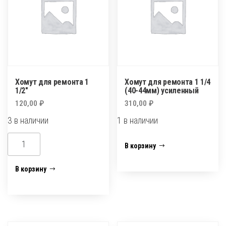
усиленный
Хомут для ремонта 1
Хомут для ремонта 1 1/4
1/2″
(40-44мм) усиленный
120,00
₽
310,00
₽
3 в наличии
1 в наличии
Количество
Количество
В корзину
товара
товара
Хомут
Хомут
В корзину
для
для
ремонта
ремонта
1
1
1/2"
1/4