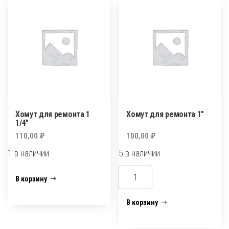
(40-
44мм)
усиленный
Хомут для ремонта 1
Хомут для ремонта 1″
1/4″
110,00
₽
100,00
₽
1 в наличии
5 в наличии
Количество
Количество
В корзину
товара
товара
Хомут
Хомут
В корзину
для
для