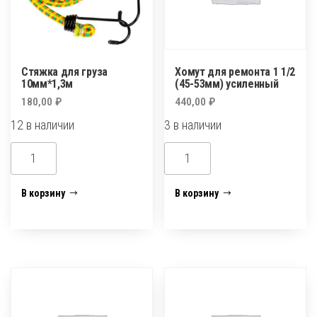
Стяжка для груза
Хомут для ремонта 1 1/2
10мм*1,3м
(45-53мм) усиленный
180,00
₽
440,00
₽
12 в наличии
3 в наличии
Количество
Количество
товара
товара
Стяжка
Хомут
В корзину
В корзину
для
для
груза
ремонта
10мм*1,3м
1
1/2
(45-
53мм)