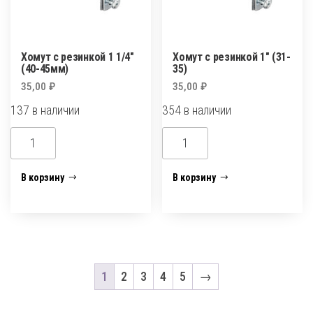
Хомут с резинкой 1 1/4″
Хомут с резинкой 1″ (31-
(40-45мм)
35)
35,00
₽
35,00
₽
137 в наличии
354 в наличии
Количество
Количество
товара
товара
Хомут
Хомут
В корзину
В корзину
с
с
резинкой
резинкой
1
1"
1/4"
(31-
(40-
35)
1
2
3
4
5
→
45мм)