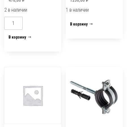
470,00
₽
1250,00
₽
2 в наличии
1 в наличии
Количество
Количество
В корзину
товара
товара
Хомут
Хомут
В корзину
для
для
ремонта
ремонта
2"
3
(57-
1/2
67мм)
(101-
усиленный
110мм)
усиленный