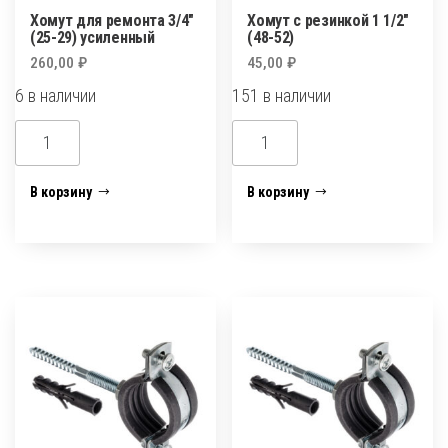
Хомут для ремонта 3/4″
Хомут с резинкой 1 1/2″
(25-29) усиленный
(48-52)
260,00
₽
45,00
₽
6 в наличии
151 в наличии
Количество
Количество
товара
товара
Хомут
Хомут
В корзину
В корзину
для
с
ремонта
резинкой
3/4"
1
(25-
1/2"
29)
(48-
усиленный
52)