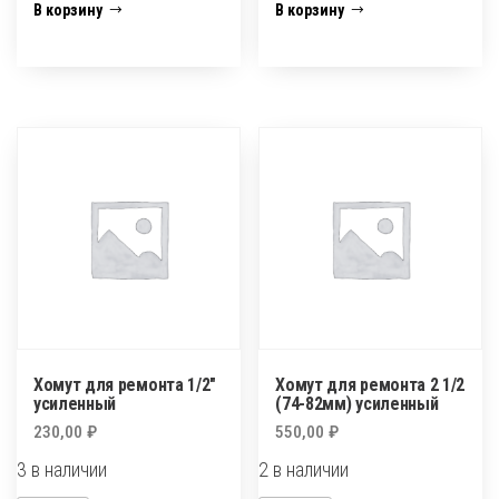
Хомут
Хомут
В корзину
В корзину
для
для
ремонта
ремонта
1"
1/2"
(32мм)
усиленный
Хомут для ремонта 1/2″
Хомут для ремонта 2 1/2
усиленный
(74-82мм) усиленный
230,00
₽
550,00
₽
3 в наличии
2 в наличии