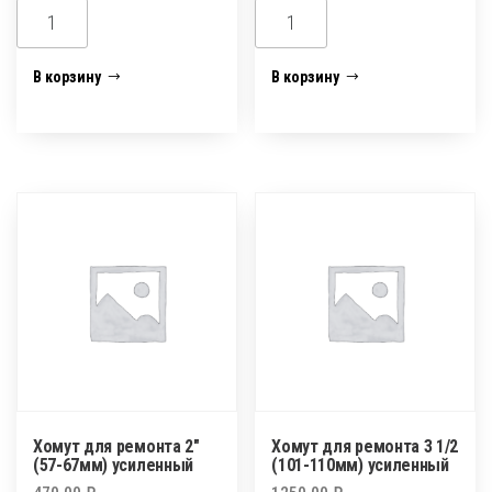
Количество
Количество
товара
товара
Хомут
Хомут
В корзину
В корзину
для
для
ремонта
ремонта
1/2"
2
усиленный
1/2
(74-
82мм)
усиленный
Хомут для ремонта 2″
Хомут для ремонта 3 1/2
(57-67мм) усиленный
(101-110мм) усиленный