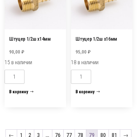
Штуцер 1/2ш х14мм
Штуцер 1/2ш х16мм
90,00
₽
95,00
₽
15 в наличии
18 в наличии
Количество
Количество
товара
товара
Штуцер
Штуцер
В корзину
В корзину
1/2ш
1/2ш
х14мм
х16мм
←
1
2
3
…
76
77
78
79
80
81
→