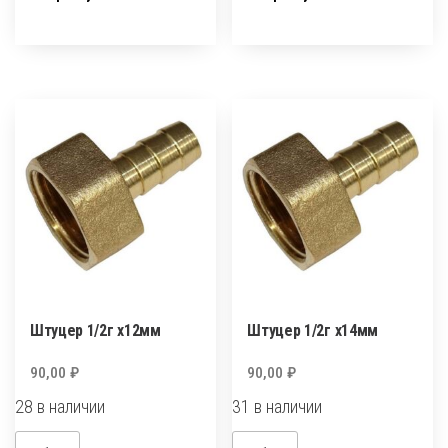
1/2
1/2г
металл
х10мм
анодированный
Штуцер 1/2г х12мм
Штуцер 1/2г х14мм
90,00
₽
90,00
₽
28 в наличии
31 в наличии
Количество
Количество