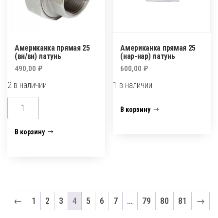
Американка прямая 25
Американка прямая 25
(вн/вн) латунь
(нар-нар) латунь
490,00
₽
600,00
₽
2 в наличии
1 в наличии
Количество
Количество
В корзину
товара
товара
Американка
Американка
В корзину
прямая
прямая
25
25
(вн/
(нар-
вн)
нар)
латунь
латунь
←
1
2
3
4
5
6
7
…
79
80
81
→