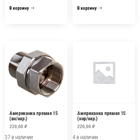
Американка
Американка
В корзину
В корзину
прямая
прямая
1"1/2
15
(вн-
(в.р./
нар)
в.р.)
латунь
Американка прямая 15
Американка прямая 15
(вн/нар.)
(нар/нар.)
220,00
₽
220,00
₽
37 в наличии
4 в наличии