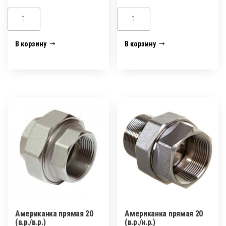
Количество
Количество
товара
товара
Американка
Американка
В корзину
В корзину
прямая
прямая
15
15
(вн/
(нар/
нар.)
нар.)
Американка прямая 20
Американка прямая 20
(в.р./в.р.)
(в.р./н.р.)