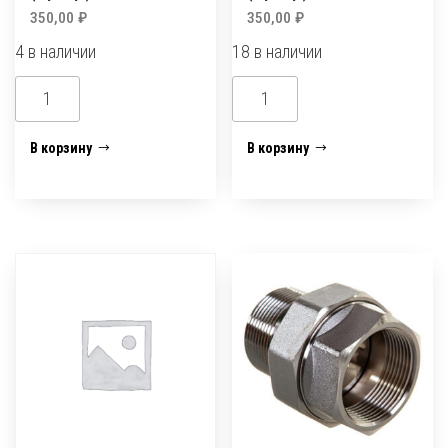
350,00
₽
350,00
₽
4 в наличии
18 в наличии
Количество
Количество
товара
товара
Американка
Американка
В корзину
В корзину
прямая
прямая
20
20
(в.р./
(в.р./
в.р.)
н.р.)