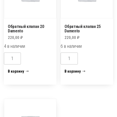
Обратный клапан 20
Обратный клапан 25
Damento
Damento
220,00
₽
220,00
₽
4 в наличии
6 в наличии
Количество
Количество
товара
товара
Обратный
Обратный
В корзину
В корзину
клапан
клапан
20
25
Damento
Damento