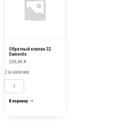
Обратный клапан 32
Damento
220,00
₽
2 в наличии
Количество
товара
Обратный
В корзину
клапан
32
Damento