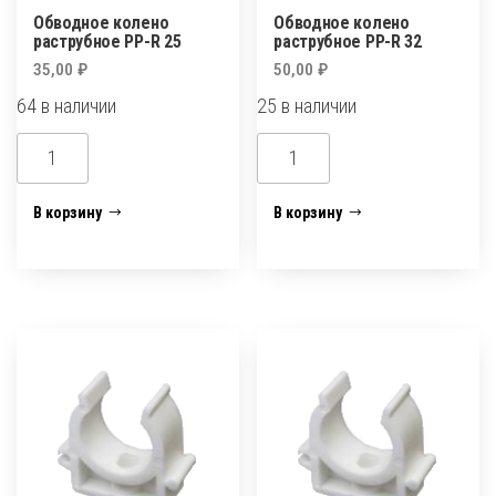
Обводное колено
Обводное колено
раструбное PP-R 25
раструбное PP-R 32
35,00
₽
50,00
₽
64 в наличии
25 в наличии
Количество
Количество
товара
товара
Обводное
Обводное
В корзину
В корзину
колено
колено
раструбное
раструбное
PP-
PP-
R
R
25
32