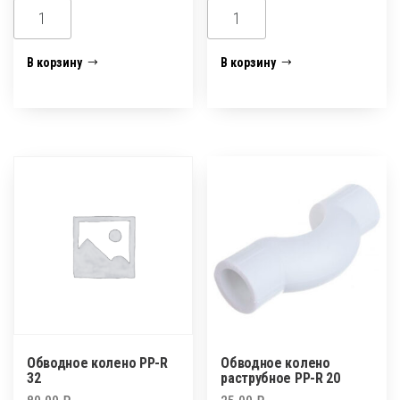
Количество
Количество
товара
товара
Обводное
Обводное
В корзину
В корзину
колено
колено
PP-
PP-
R
R
20
25
Обводное колено PP-R
Обводное колено
32
раструбное PP-R 20