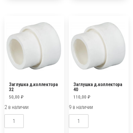
R
R
50
63
Заглушка д.коллектора
Заглушка д.коллектора
32
40
50,00
₽
110,00
₽
2 в наличии
9 в наличии
Количество
Количество
товара
товара