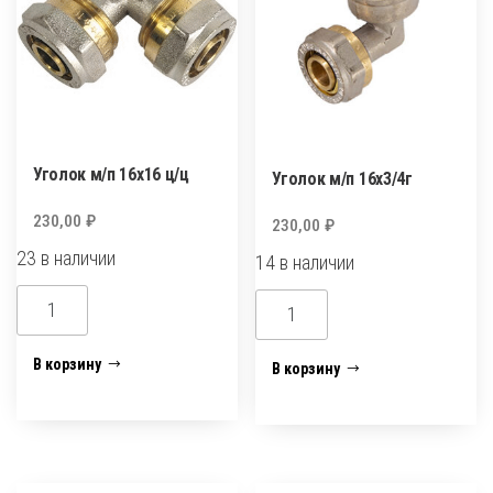
Уголок м/п 16х16 ц/ц
Уголок м/п 16х3/4г
230,00
₽
230,00
₽
23 в наличии
14 в наличии
Количество
Количество
товара
товара
Уголок
Уголок
В корзину
В корзину
м/
м/
п
п
16х16
16х3/4г
ц/