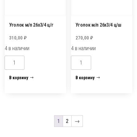
Уголок м/п 26х3/4 ц/г
Уголок м/п 26х3/4 ц/ш
310,00
₽
270,00
₽
4 в наличии
4 в наличии
Количество
Количество
товара
товара
Уголок
Уголок
В корзину
В корзину
м/
м/
п
п
26х3/4
26х3/4
ц/
ц/
г
ш
1
2
→