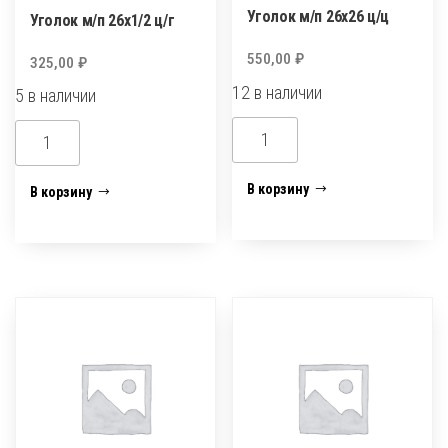
Уголок м/п 26х26 ц/ц
Уголок м/п 26х1/2 ц/г
550,00
₽
325,00
₽
12 в наличии
5 в наличии
Количество
Количество
товара
товара
Уголок
Уголок
В корзину
В корзину
м/
м/
п
п
26х26
26х1/2
ц/
ц/
ц
г