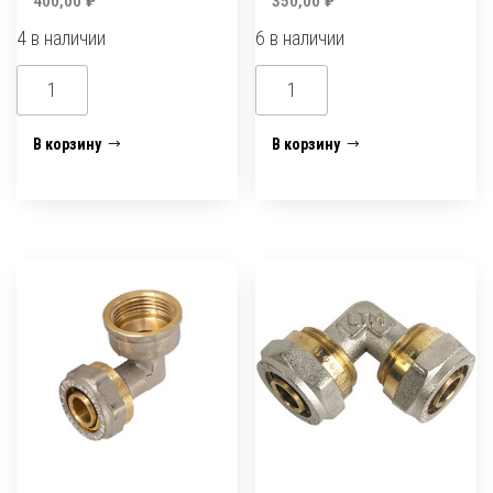
400,00
₽
350,00
₽
4 в наличии
6 в наличии
Количество
Количество
товара
товара
Уголок
Уголок
В корзину
В корзину
м/
м/
п
п
26х1
26х1"
ц/
ц/
г
ш