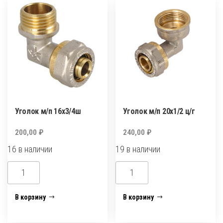
ц
Уголок м/п 16х3/4ш
Уголок м/п 20х1/2 ц/г
200,00
₽
240,00
₽
16 в наличии
19 в наличии
Количество
Количество
товара
товара
Уголок
Уголок
В корзину
В корзину
м/
м/