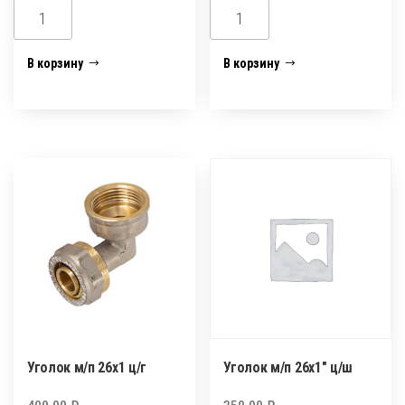
Количество
Количество
товара
товара
Уголок
Уголок
В корзину
В корзину
м/
м/
п
п
20х3/4
20х3/4
ц/
ц/
г
ш
Уголок м/п 26х1 ц/г
Уголок м/п 26х1″ ц/ш