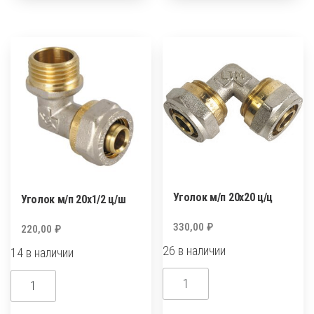
п
п
16х3/4ш
20х1/2
ц/
г
Уголок м/п 20х20 ц/ц
Уголок м/п 20х1/2 ц/ш
330,00
₽
220,00
₽
26 в наличии
14 в наличии
Количество
Количество
товара
товара