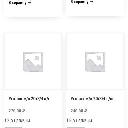
Уголок
Уголок
В корзину
В корзину
м/
м/
п
п
20х20
20х1/2
ц/
ц/
ц
ш
Уголок м/п 20х3/4 ц/г
Уголок м/п 20х3/4 ц/ш
270,00
₽
240,00
₽
13 в наличии
12 в наличии