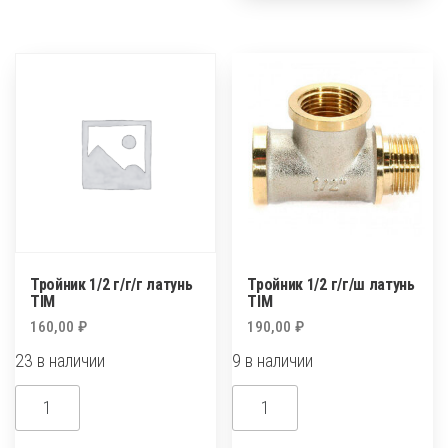
ш/
г/
ш/
г/
ш
г
латунь
латунь
Тройник 1/2 г/г/г латунь
Тройник 1/2 г/г/ш латунь
TIM
TIM
160,00
₽
190,00
₽
23 в наличии
9 в наличии
Количество
Количество
товара
товара