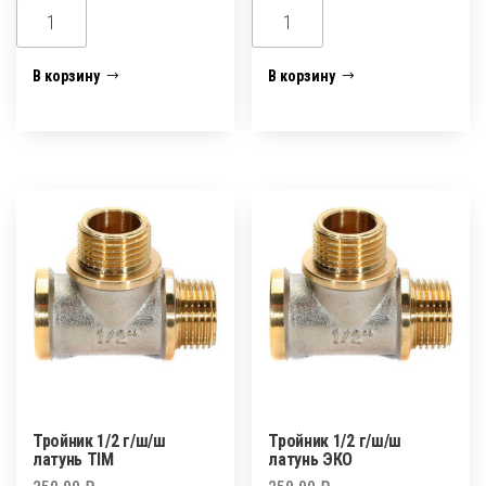
Количество
Количество
товара
товара
Тройник
Тройник
В корзину
В корзину
1/2
1/2
г/
г/
г/
ш/
ш
г
латунь
латунь
ЭКО
Тройник 1/2 г/ш/ш
Тройник 1/2 г/ш/ш
латунь TIM
латунь ЭКО