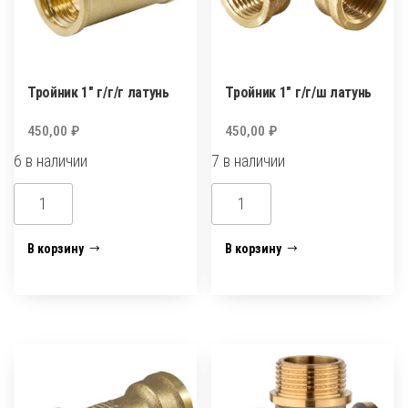
Тройник 1″ г/г/г латунь
Тройник 1″ г/г/ш латунь
450,00
₽
450,00
₽
6 в наличии
7 в наличии
Количество
Количество
товара
товара
Тройник
Тройник
В корзину
В корзину
1"
1"
г/
г/
г/
г/
г
ш
латунь
латунь