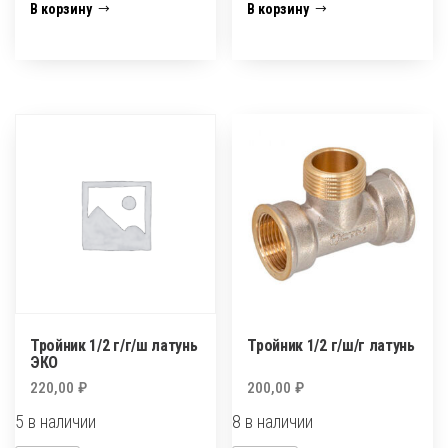
Тройник
Тройник
В корзину
В корзину
1/2
1/2
г/
г/
г/
г/
г
ш
латунь
латунь
TIM
TIM
Тройник 1/2 г/г/ш латунь
Тройник 1/2 г/ш/г латунь
ЭКО
220,00
₽
200,00
₽
5 в наличии
8 в наличии