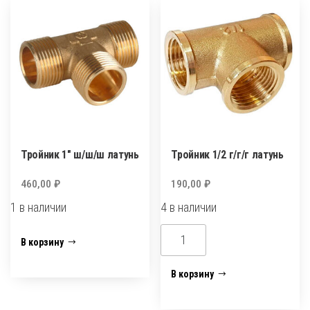
латунь
латунь
Тройник 1″ ш/ш/ш латунь
Тройник 1/2 г/г/г латунь
460,00
₽
190,00
₽
1 в наличии
4 в наличии
Количество
Количество
В корзину
товара
товара
Тройник
Тройник
В корзину
1"
1/2