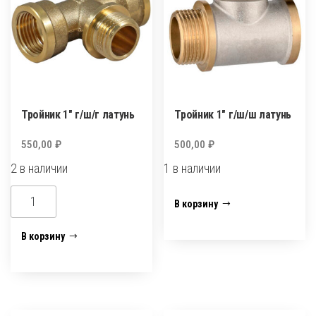
Тройник 1″ г/ш/г латунь
Тройник 1″ г/ш/ш латунь
550,00
₽
500,00
₽
2 в наличии
1 в наличии
Количество
Количество
В корзину
товара
товара
Тройник
Тройник
В корзину
1"
1"
г/
г/
ш/
ш/
г
ш