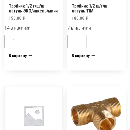
Тройник 1/2 г/ш/ш
Тройник 1/2 ш/г/ш
латунь ЭКО/никель/мини
латунь TIM
150,00
₽
180,00
₽
14 в наличии
7 в наличии
Количество
Количество
товара
товара
Тройник
Тройник
В корзину
В корзину
1/2
1/2
г/
ш/
ш/
г/
ш
ш
латунь
латунь
ЭКО/
TIM
никель/
мини