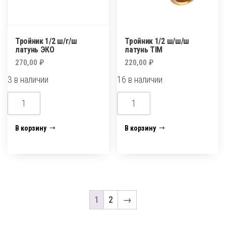
Тройник 1/2 ш/г/ш
Тройник 1/2 ш/ш/ш
латунь ЭКО
латунь TIM
270,00
₽
220,00
₽
3 в наличии
16 в наличии
Количество
Количество
товара
товара
Тройник
Тройник
В корзину
В корзину
1/2
1/2
ш/
ш/
г/
ш/
ш
ш
латунь
латунь
1
2
→
ЭКО
TIM