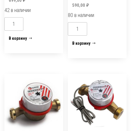
699,00
₽
590,00
₽
42 в наличии
80 в наличии
Количество
Количество
товара
товара
Счетчик
В корзину
Счетчик
В корзину
воды
воды
Арзамас
"МАСТЕР"
СВК-15У
СВ-15В
без
м/
к