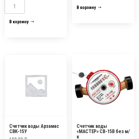
Количество
Количество
В корзину
товара
товара
Ниппель
Ниппель
В корзину
20
20
вн/
нар
нар
изолятор
изолятор
Счетчик воды Арзамас
Счетчик воды
СВК-15У
«МАСТЕР» СВ-15В без м/
к