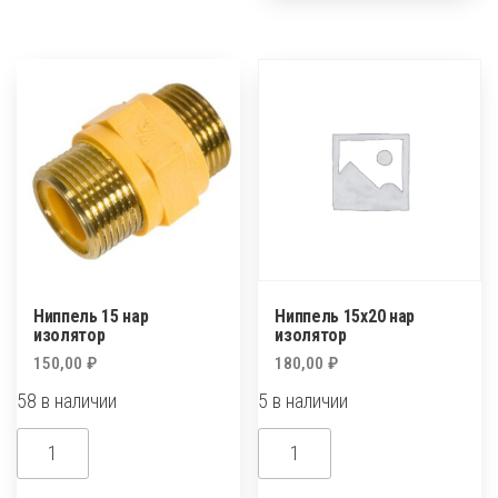
50х30
вн.нар.
n52
изолятор
Ниппель 15 нар
Ниппель 15х20 нар
изолятор
изолятор
150,00
₽
180,00
₽
58 в наличии
5 в наличии
Количество
Количество
товара
товара