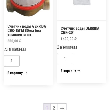
Счетчик воды GERRIDA
Счетчик воды GERRIDA
СВК-15ГМ 80мм без
СВК-20Г
комплекта шт.
1490,00
₽
850,00
₽
2 в наличии
22 в наличии
Количество
Количество
товара
товара
Счетчик
В корзину
Счетчик
В корзину
воды
воды
GERRIDA
GERRIDA
СВК-20Г
СВК-15ГМ
80мм
без
1
2
→