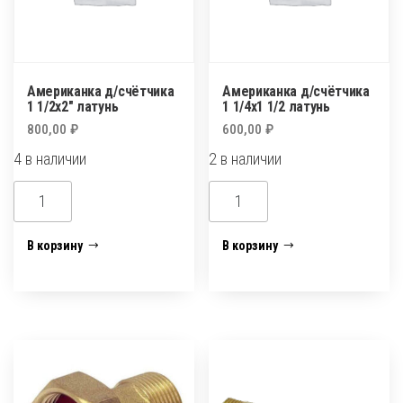
Американка д/счётчика
Американка д/счётчика
1 1/2х2″ латунь
1 1/4х1 1/2 латунь
800,00
₽
600,00
₽
4 в наличии
2 в наличии
Количество
Количество
товара
товара
Американка
Американка
В корзину
В корзину
д/
д/
счётчика
счётчика
1
1
1/2х2"
1/4х1
латунь
1/2
латунь