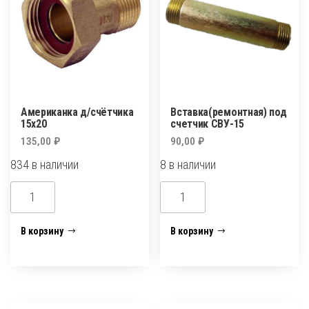
Американка д/счётчика
Вставка(ремонтная) под
15х20
счетчик СВУ-15
135,00
₽
90,00
₽
834 в наличии
8 в наличии
Количество
Количество
товара
товара
Американка
Вставка(ремонтная)
В корзину
В корзину
д/
под
счётчика
счетчик
15х20
СВУ-15