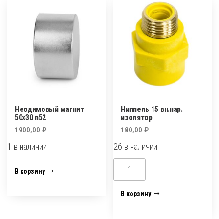
Неодимовый магнит
Ниппель 15 вн.нар.
50х30 n52
изолятор
1900,00
₽
180,00
₽
1 в наличии
26 в наличии
Количество
Количество
В корзину
товара
товара
Неодимовый
Ниппель
В корзину
магнит
15