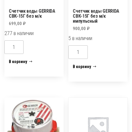
Счетчик воды GERRIDA
Счетчик воды GERRIDA
СВК-15Г без м/к
СВК-15Г без м/к
импульсный
699,00
₽
900,00
₽
277 в наличии
5 в наличии
Количество
Количество
товара
товара
Счетчик
В корзину
Счетчик
В корзину
воды
воды
GERRIDA
GERRIDA
СВК-15Г
СВК-15Г
без
без
м/
м/
к
к
импульсный