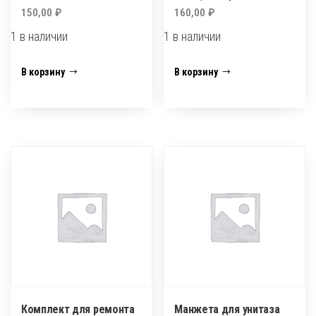
150,00
₽
160,00
₽
1 в наличии
1 в наличии
Количество
Количество
В корзину
В корзину
товара
товара
Гибкая
Комплект
труба
для
с
ремонта
гайкой
перелива
1
(трубка
1/2
25мм,гайки)ОРИО
40/50
РК-24
(360-
850мм)
ОРИО
АС-10131
Комплект для ремонта
Манжета для унитаза