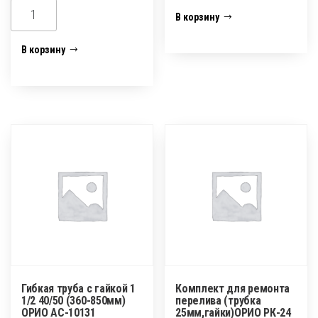
Количество
Количество
В корзину
товара
товара
Гибкая
Гибкая
В корзину
труба
труба
40х40/50
с
(360-
гайкой
850мм)
1
ОРИО
1/2
АС-10101
40/50
(320-
650мм)
ОРИО
АС-1013
Гибкая труба с гайкой 1
Комплект для ремонта
1/2 40/50 (360-850мм)
перелива (трубка
ОРИО АС-10131
25мм,гайки)ОРИО РК-24