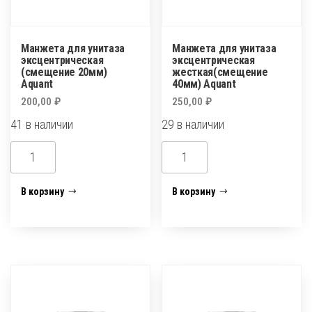
Манжета для унитаза
Манжета для унитаза
эксцентрическая
эксцентрическая
(смещение 20мм)
жесткая(смещение
Aquant
40мм) Aquant
200,00
₽
250,00
₽
41 в наличии
29 в наличии
Количество
Количество
товара
товара
Манжета
Манжета
В корзину
В корзину
для
для
унитаза
унитаза
эксцентрическая
эксцентрическая
(смещение
жесткая(смещение
20мм)
40мм)
Aquant
Aquant