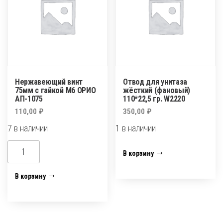
Нержавеющий винт
Отвод для унитаза
75мм с гайкой М6 ОРИО
жёсткий (фановый)
АП-1075
110*22,5 гр. W2220
110,00
₽
350,00
₽
7 в наличии
1 в наличии
Количество
Количество
В корзину
товара
товара
Нержавеющий
Отвод
В корзину
винт
для
75мм
унитаза
с
жёсткий