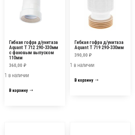
Гибкая гофра д/унитаза
Гибкая гофра д/унитаза
Aquant Т 712 290-330мм
Aquant Т 719 290-330мм
с фановым выпуском
390,00
₽
110мм
1 в наличии
360,00
₽
1 в наличии
Количество
В корзину
товара
Количество
В корзину
Гибкая
товара
гофра
Гибкая
д/
гофра
унитаза
д/
Aquant
унитаза