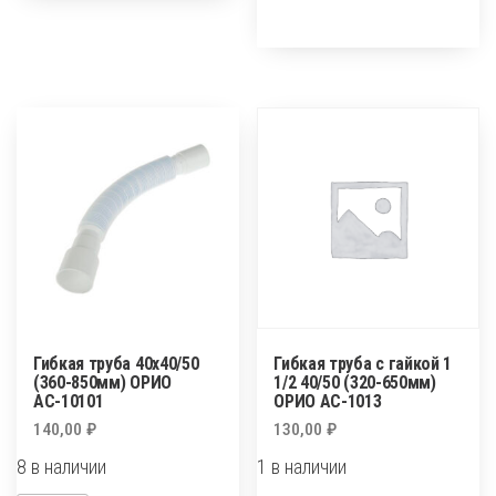
труба
труба
1
40х40/50
1/2х40
(320-
переходник
650мм)
на
ОРИО
50
АС-1010
(2000мм)
ОРИО
АС-2012
Гибкая труба 40х40/50
Гибкая труба с гайкой 1
(360-850мм) ОРИО
1/2 40/50 (320-650мм)
АС-10101
ОРИО АС-1013
140,00
₽
130,00
₽
8 в наличии
1 в наличии