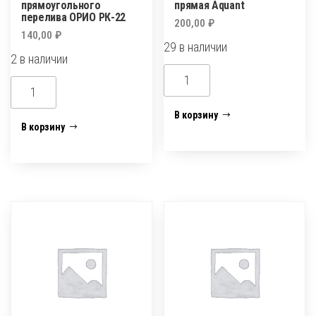
прямоугольного
прямая Aquant
перелива ОРИО РК-22
200,00
₽
140,00
₽
29 в наличии
2 в наличии
Количество
Количество
товара
товара
Манжета
В корзину
Комплект
В корзину
для
для
унитаза
ремонта
прямая
прямоугольного
Aquant
перелива
ОРИО
РК-22