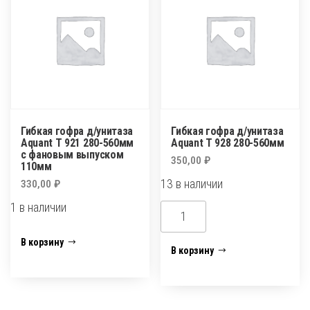
Т
Aquant
719
Т
290-
712
330мм
290-
330мм
с
фановым
Гибкая гофра д/унитаза
Гибкая гофра д/унитаза
выпуском
Aquant Т 921 280-560мм
Aquant Т 928 280-560мм
с фановым выпуском
110мм
350,00
₽
110мм
13 в наличии
330,00
₽
1 в наличии
Количество
товара
Количество
В корзину
Гибкая
товара
В корзину
гофра
Гибкая
д/
гофра
унитаза