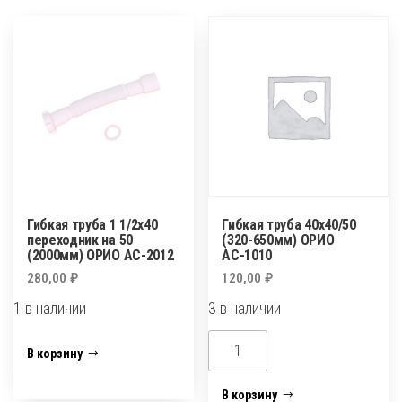
д/
Aquant
унитаза
Т
Aquant
928
Т
280-
921
560мм
280-
560мм
с
фановым
Гибкая труба 1 1/2х40
Гибкая труба 40х40/50
выпуском
переходник на 50
(320-650мм) ОРИО
110мм
(2000мм) ОРИО АС-2012
АС-1010
280,00
₽
120,00
₽
1 в наличии
3 в наличии
Количество
Количество
В корзину
товара
товара
Гибкая
Гибкая
В корзину