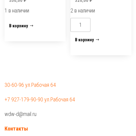
530,00
₽
320,00
₽
1 в наличии
2 в наличии
Количество
Количество
В корзину
товара
товара
Воздухоотвод
Воздухоотвод
В корзину
ф200
ф80
30-60-96 ул.Рабочая 64
+7 927-179-90-90 ул.Рабочая 64
wdw-d@mail.ru
Контакты